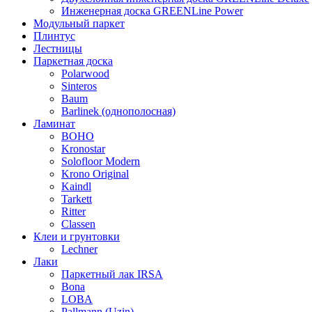
Инженерная доска GREENLine Power
Модульный паркет
Плинтус
Лестницы
Паркетная доска
Polarwood
Sinteros
Baum
Barlinek (однополосная)
Ламинат
BOHO
Kronostar
Solofloor Modern
Krono Original
Kaindl
Tarkett
Ritter
Classen
Клеи и грунтовки
Lechner
Лаки
Паркетный лак IRSA
Bona
LOBA
Pallmann (Uzin)