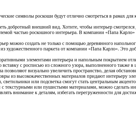
ические символы роскоши будут отлично смотреться в рамах для 
еть добротный внешний вид. Хотите, чтобы интерьер смотрелся 
емой частью роскошного интерьера. В компании «Папа Карло» 
рьер можно создать не только с помощью деревянного напольног
 из художественного паркета от компании «Папа Карло». Это доб
коративными элементами интерьера и напольным покрытием отл
 вставку с росписью из сложного узора, выполненного также в ц
ла позволяют визуально увеличить пространство, делая обстанов
овры из высококачественных материалов придают интерьеру эле
светильники или подсветка смогут стать центральным акцентом
и с текстурными или пушистыми материалами, можно сделать и
являть внимание к деталям, избегать перегруженности для дост