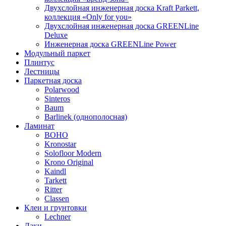
Двухслойная инженерная доска Kraft Parkett,
коллекция «Only for you»
Двухслойная инженерная доска GREENLine
Deluxe
Инженерная доска GREENLine Power
Модульный паркет
Плинтус
Лестницы
Паркетная доска
Polarwood
Sinteros
Baum
Barlinek (однополосная)
Ламинат
BOHO
Kronostar
Solofloor Modern
Krono Original
Kaindl
Tarkett
Ritter
Classen
Клеи и грунтовки
Lechner
Лаки