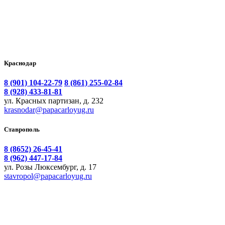
Краснодар
8 (901) 104-22-79
8 (861) 255-02-84
8 (928) 433-81-81
ул. Красных партизан, д. 232
krasnodar@papacarloyug.ru
Ставрополь
8 (8652) 26-45-41
8 (962) 447-17-84
ул. Розы Люксембург, д. 17
stavropol@papacarloyug.ru