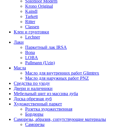
Solofloor Modern
Krono Original
Kaindl
Tarkett
Ritter
Classen
Клеи и грунтовки
Lechner
Лаки
Паркетный лак IRSA
Bona
LOBA
Pallmann (Uzin)
Масла
Масло для внутренних работ Glimtrex
Масло для наружных работ PNZ
Средства по уходу
Двери и наличники
Мебельный щит из массива дуба
Доска обрезная дуб
Художественный паркет
Розетка художественная
Бордюры
Саморезы, абразив, сопутствующие материалы
Саморезы