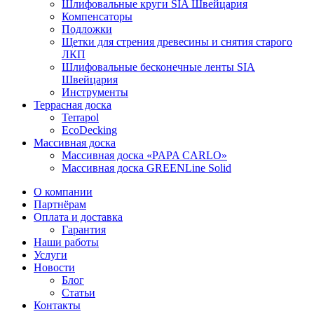
Шлифовальные круги SIA Швейцария
Компенсаторы
Подложки
Щетки для стрения древесины и снятия старого
ЛКП
Шлифовальные бесконечные ленты SIA
Швейцария
Инструменты
Террасная доска
Terrapol
EcoDecking
Массивная доска
Массивная доска «PAPA CARLO»
Массивная доска GREENLine Solid
О компании
Партнёрам
Оплата и доставка
Гарантия
Наши работы
Услуги
Новости
Блог
Статьи
Контакты