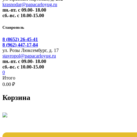
krasnodar@papacarloyug.ru
пн.-пт. с 09.00- 18.00
сб.-вс. с 10.00-15.00
Ставрополь
8 (8652) 26-45-41
8 (962) 447-17-84
ул. Розы Люксембург, д. 17
stavropol@papacarloyug.ru
пн.-пт. с 09.00- 18.00
сб.-вс. с 10.00-15.00
0
Итого
0.00 ₽
Корзина