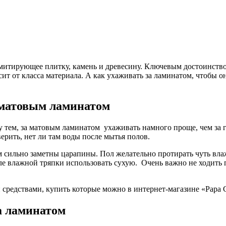
имитирующее плитку, камень и древесину. Ключевым достоинство
т от класса материала. А как ухаживать за ламинатом, чтобы о
 матовым ламинатом
у тем, за матовым ламинатом ухаживать намного проще, чем за
верить, нет ли там воды после мытья полов.
м сильно заметны царапины. Пол желательно протирать чуть влаж
сле влажной тряпки использовать сухую. Очень важно не ходить
средствами, купить которые можно в интернет-магазине «Papa C
а ламинатом