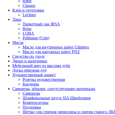
Ritter
Classen
Клеи и грунтовки
Lechner
Лаки
Паркетный лак IRSA
Bona
LOBA
Pallmann (Uzin)
Масла
Масло для внутренних работ Glimtrex
Масло для наружных работ PNZ
Средства по уходу
Двери и наличники
Мебельный щит из массива дуба
Доска обрезная дуб
Художественный паркет
Розетка художественная
Бордюры
Саморезы, абразив, сопутствующие материалы
Саморезы
Шлифовальные круги SIA Швейцария
Компенсаторы
Подложки
Щетки для стрения древесины и снятия старого ЛК