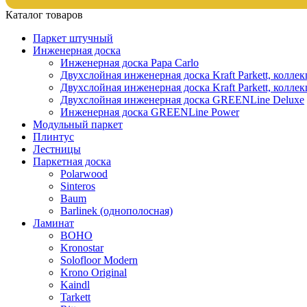
Каталог товаров
Паркет штучный
Инженерная доска
Инженерная доска Papa Carlo
Двухслойная инженерная доска Kraft Parkett, колле
Двухслойная инженерная доска Kraft Parkett, коллек
Двухслойная инженерная доска GREENLine Deluxe
Инженерная доска GREENLine Power
Модульный паркет
Плинтус
Лестницы
Паркетная доска
Polarwood
Sinteros
Baum
Barlinek (однополосная)
Ламинат
BOHO
Kronostar
Solofloor Modern
Krono Original
Kaindl
Tarkett