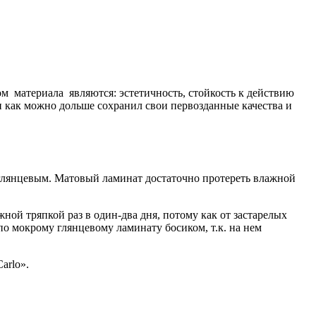
м материала являются: эстетичность, стойкость к действию
н как можно дольше сохранил свои первозданные качества и
 глянцевым. Матовый ламинат достаточно протереть влажной
ной тряпкой раз в один-два дня, потому как от застарелых
 по мокрому глянцевому ламинату босиком, т.к. на нем
arlo».