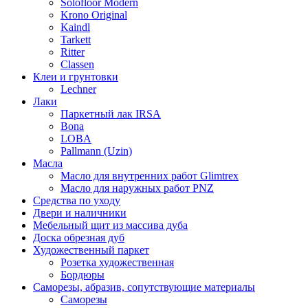
Solofloor Modern
Krono Original
Kaindl
Tarkett
Ritter
Classen
Клеи и грунтовки
Lechner
Лаки
Паркетный лак IRSA
Bona
LOBA
Pallmann (Uzin)
Масла
Масло для внутренних работ Glimtrex
Масло для наружных работ PNZ
Средства по уходу
Двери и наличники
Мебельный щит из массива дуба
Доска обрезная дуб
Художественный паркет
Розетка художественная
Бордюры
Саморезы, абразив, сопутствующие материалы
Саморезы