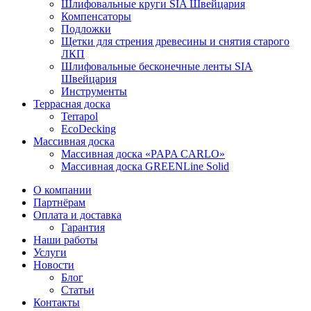
Шлифовальные круги SIA Швейцария
Компенсаторы
Подложки
Щетки для стрения древесины и снятия старого
ЛКП
Шлифовальные бесконечные ленты SIA
Швейцария
Инструменты
Террасная доска
Terrapol
EcoDecking
Массивная доска
Массивная доска «PAPA CARLO»
Массивная доска GREENLine Solid
О компании
Партнёрам
Оплата и доставка
Гарантия
Наши работы
Услуги
Новости
Блог
Статьи
Контакты