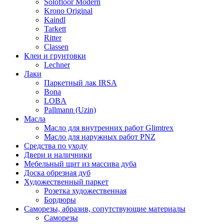
Solofloor Modern
Krono Original
Kaindl
Tarkett
Ritter
Classen
Клеи и грунтовки
Lechner
Лаки
Паркетный лак IRSA
Bona
LOBA
Pallmann (Uzin)
Масла
Масло для внутренних работ Glimtrex
Масло для наружных работ PNZ
Средства по уходу
Двери и наличники
Мебельный щит из массива дуба
Доска обрезная дуб
Художественный паркет
Розетка художественная
Бордюры
Саморезы, абразив, сопутствующие материалы
Саморезы