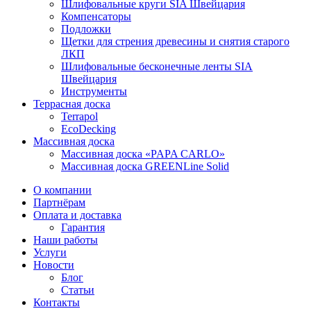
Шлифовальные круги SIA Швейцария
Компенсаторы
Подложки
Щетки для стрения древесины и снятия старого
ЛКП
Шлифовальные бесконечные ленты SIA
Швейцария
Инструменты
Террасная доска
Terrapol
EcoDecking
Массивная доска
Массивная доска «PAPA CARLO»
Массивная доска GREENLine Solid
О компании
Партнёрам
Оплата и доставка
Гарантия
Наши работы
Услуги
Новости
Блог
Статьи
Контакты