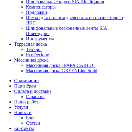
Шлифовальные круги SIA Швейцария
Компенсаторы
Подложки
Щетки для стрения древесины и снятия старого
ЛКП
Шлифовальные бесконечные ленты SIA
Швейцария
Инструменты
Террасная доска
Terrapol
EcoDecking
Массивная доска
Массивная доска «PAPA CARLO»
Массивная доска GREENLine Solid
О компании
Партнёрам
Оплата и доставка
Гарантия
Наши работы
Услуги
Новости
Блог
Статьи
Контакты