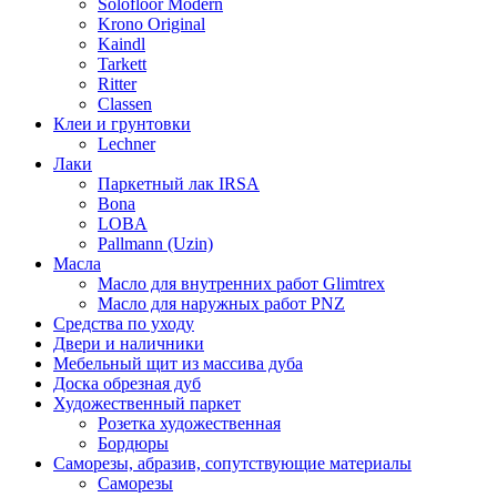
Solofloor Modern
Krono Original
Kaindl
Tarkett
Ritter
Classen
Клеи и грунтовки
Lechner
Лаки
Паркетный лак IRSA
Bona
LOBA
Pallmann (Uzin)
Масла
Масло для внутренних работ Glimtrex
Масло для наружных работ PNZ
Средства по уходу
Двери и наличники
Мебельный щит из массива дуба
Доска обрезная дуб
Художественный паркет
Розетка художественная
Бордюры
Саморезы, абразив, сопутствующие материалы
Саморезы