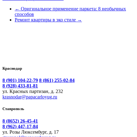
←
Оригинальное применение паркета: 8 необычных
способов
Ремонт квартиры в эко стиле
→
Краснодар
8 (901) 104-22-79
8 (861) 255-02-84
8 (928) 433-81-81
ул. Красных партизан, д. 232
krasnodar@papacarloyug.ru
Ставрополь
8 (8652) 26-45-41
8 (962) 447-17-84
ул. Розы Люксембург, д. 17