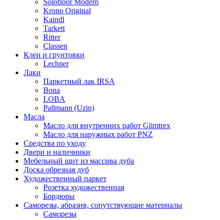
Solofloor Modern
Krono Original
Kaindl
Tarkett
Ritter
Classen
Клеи и грунтовки
Lechner
Лаки
Паркетный лак IRSA
Bona
LOBA
Pallmann (Uzin)
Масла
Масло для внутренних работ Glimtrex
Масло для наружных работ PNZ
Средства по уходу
Двери и наличники
Мебельный щит из массива дуба
Доска обрезная дуб
Художественный паркет
Розетка художественная
Бордюры
Саморезы, абразив, сопутствующие материалы
Саморезы