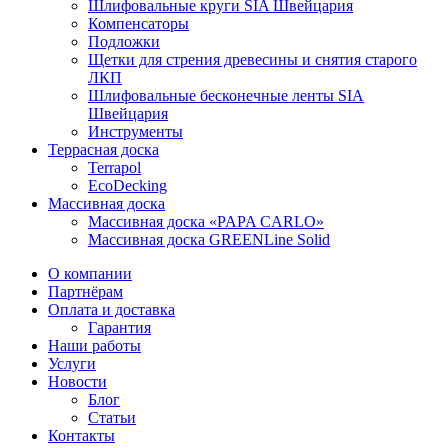
Шлифовальные круги SIA Швейцария
Компенсаторы
Подложки
Щетки для стрения древесины и снятия старого
ЛКП
Шлифовальные бесконечные ленты SIA
Швейцария
Инструменты
Террасная доска
Terrapol
EcoDecking
Массивная доска
Массивная доска «PAPA CARLO»
Массивная доска GREENLine Solid
О компании
Партнёрам
Оплата и доставка
Гарантия
Наши работы
Услуги
Новости
Блог
Статьи
Контакты