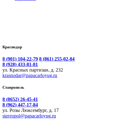
Краснодар
8 (901) 104-22-79
8 (861) 255-02-84
8 (928) 433-81-81
ул. Красных партизан, д. 232
krasnodar@papacarloyug.ru
Ставрополь
8 (8652) 26-45-41
8 (962) 447-17-84
ул. Розы Люксембург, д. 17
stavropol@papacarloyug.ru