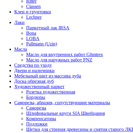
Ritter
Classen
Клеи и грунтовки
Lechner
Лаки
Паркетный лак IRSA
Bona
LOBA
Pallmann (Uzin)
Масла
Масло для внутренних работ Glimtrex
Масло для наружных работ PNZ
Средства по уходу
Двери и наличники
Мебельный щит из массива дуба
Доска обрезная дуб
Художественный паркет
Розетка художественная
Бордюры
Саморезы, абразив, сопутствующие материалы
Саморезы
Шлифовальные круги SIA Швейцария
Компенсаторы
Подложки
Щетки для стрения древесины и снятия старого ЛК