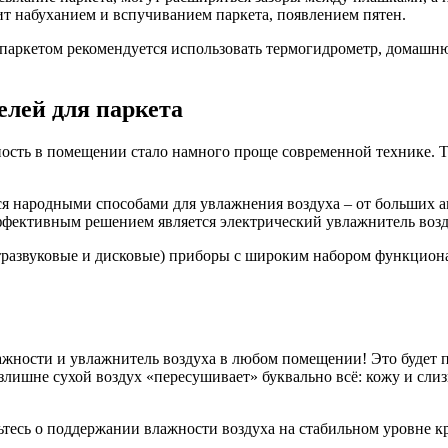
ит набуханием и вспучиванием паркета, появлением пятен.
 паркетом рекомендуется использовать термогидрометр, домаш
лей для паркета
ость в помещении стало намного проще современной технике. Т
я народными способами для увлажнения воздуха – от больших а
ффективным решением является электрический увлажнитель возд
тразвуковые и дисковые) приборы с широким набором функцион
ности и увлажнитель воздуха в любом помещении! Это будет по
Излишне сухой воздух «пересушивает» буквально всё: кожу и сли
ьтесь о поддержании влажности воздуха на стабильном уровне к