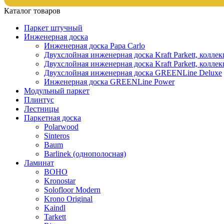
Каталог товаров
Паркет штучный
Инженерная доска
Инженерная доска Papa Carlo
Двухслойная инженерная доска Kraft Parkett, колле
Двухслойная инженерная доска Kraft Parkett, коллек
Двухслойная инженерная доска GREENLine Deluxe
Инженерная доска GREENLine Power
Модульный паркет
Плинтус
Лестницы
Паркетная доска
Polarwood
Sinteros
Baum
Barlinek (однополосная)
Ламинат
BOHO
Kronostar
Solofloor Modern
Krono Original
Kaindl
Tarkett