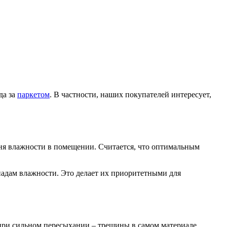
да за
паркетом
. В частности, наших покупателей интересует,
ня влажности в помещении. Считается, что оптимальным
репадам влажности. Это делает их приоритетными для
при сильном пересыхании – трещины в самом материале.