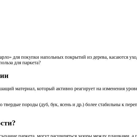
рло» для покупки напольных покрытий из дерева, касаются ухо
польза для паркета?
нии
шащий материал, который активно реагирует на изменения уров
о твердые породы (дуб, бук, ясень и др.) более стабильны к пе
ости?
ыхание паркета, могут расширяться зазоры между плашками, а 