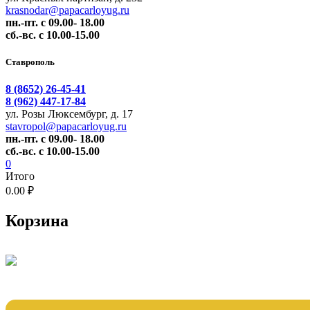
krasnodar@papacarloyug.ru
пн.-пт. с 09.00- 18.00
сб.-вс. с 10.00-15.00
Ставрополь
8 (8652) 26-45-41
8 (962) 447-17-84
ул. Розы Люксембург, д. 17
stavropol@papacarloyug.ru
пн.-пт. с 09.00- 18.00
сб.-вс. с 10.00-15.00
0
Итого
0.00 ₽
Корзина