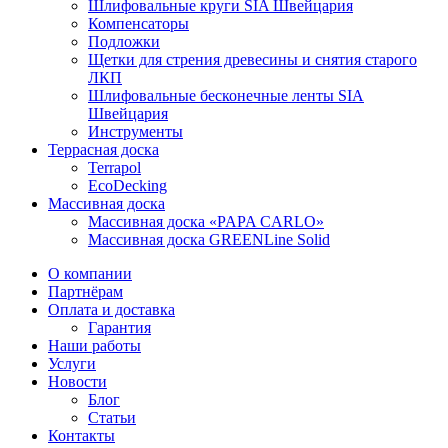
Шлифовальные круги SIA Швейцария
Компенсаторы
Подложки
Щетки для стрения древесины и снятия старого
ЛКП
Шлифовальные бесконечные ленты SIA
Швейцария
Инструменты
Террасная доска
Terrapol
EcoDecking
Массивная доска
Массивная доска «PAPA CARLO»
Массивная доска GREENLine Solid
О компании
Партнёрам
Оплата и доставка
Гарантия
Наши работы
Услуги
Новости
Блог
Статьи
Контакты