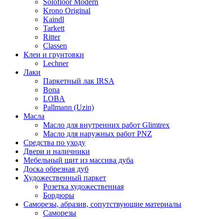
Solofloor Modern
Krono Original
Kaindl
Tarkett
Ritter
Classen
Клеи и грунтовки
Lechner
Лаки
Паркетный лак IRSA
Bona
LOBA
Pallmann (Uzin)
Масла
Масло для внутренних работ Glimtrex
Масло для наружных работ PNZ
Средства по уходу
Двери и наличники
Мебельный щит из массива дуба
Доска обрезная дуб
Художественный паркет
Розетка художественная
Бордюры
Саморезы, абразив, сопутствующие материалы
Саморезы