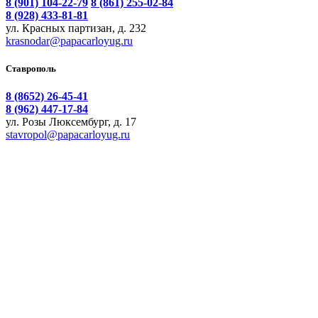
8 (901) 104-22-79
8 (861) 255-02-84
8 (928) 433-81-81
ул. Красных партизан, д. 232
krasnodar@papacarloyug.ru
Ставрополь
8 (8652) 26-45-41
8 (962) 447-17-84
ул. Розы Люксембург, д. 17
stavropol@papacarloyug.ru