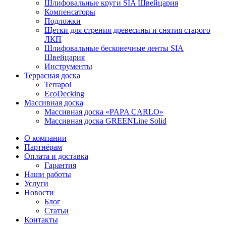
Шлифовальные круги SIA Швейцария
Компенсаторы
Подложки
Щетки для стрения древесины и снятия старого
ЛКП
Шлифовальные бесконечные ленты SIA
Швейцария
Инструменты
Террасная доска
Terrapol
EcoDecking
Массивная доска
Массивная доска «PAPA CARLO»
Массивная доска GREENLine Solid
О компании
Партнёрам
Оплата и доставка
Гарантия
Наши работы
Услуги
Новости
Блог
Статьи
Контакты