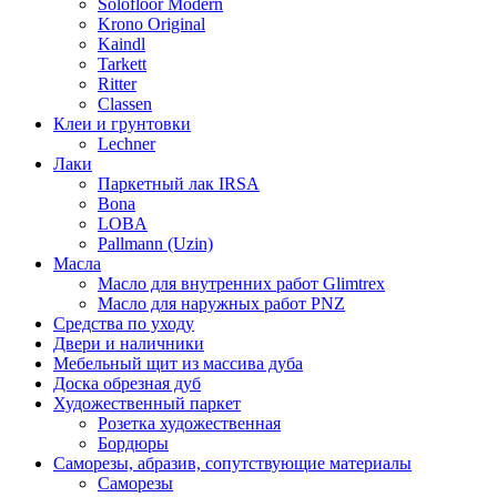
Solofloor Modern
Krono Original
Kaindl
Tarkett
Ritter
Classen
Клеи и грунтовки
Lechner
Лаки
Паркетный лак IRSA
Bona
LOBA
Pallmann (Uzin)
Масла
Масло для внутренних работ Glimtrex
Масло для наружных работ PNZ
Средства по уходу
Двери и наличники
Мебельный щит из массива дуба
Доска обрезная дуб
Художественный паркет
Розетка художественная
Бордюры
Саморезы, абразив, сопутствующие материалы
Саморезы