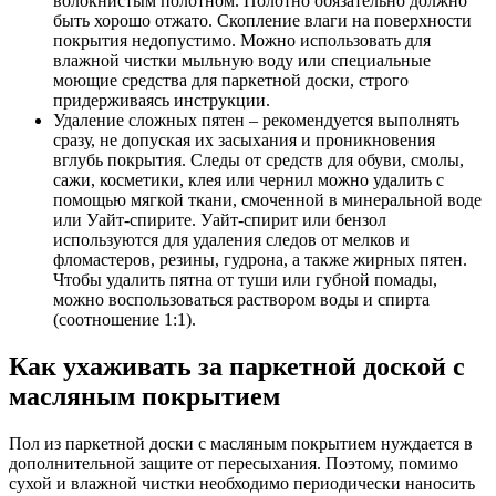
волокнистым полотном. Полотно обязательно должно
быть хорошо отжато. Скопление влаги на поверхности
покрытия недопустимо. Можно использовать для
влажной чистки мыльную воду или специальные
моющие средства для паркетной доски, строго
придерживаясь инструкции.
Удаление сложных пятен – рекомендуется выполнять
сразу, не допуская их засыхания и проникновения
вглубь покрытия. Следы от средств для обуви, смолы,
сажи, косметики, клея или чернил можно удалить с
помощью мягкой ткани, смоченной в минеральной воде
или Уайт-спирите. Уайт-спирит или бензол
используются для удаления следов от мелков и
фломастеров, резины, гудрона, а также жирных пятен.
Чтобы удалить пятна от туши или губной помады,
можно воспользоваться раствором воды и спирта
(соотношение 1:1).
Как ухаживать за паркетной доской с
масляным покрытием
Пол из паркетной доски с масляным покрытием нуждается в
дополнительной защите от пересыхания. Поэтому, помимо
сухой и влажной чистки необходимо периодически наносить