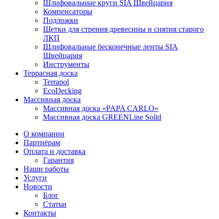
Шлифовальные круги SIA Швейцария
Компенсаторы
Подложки
Щетки для стрения древесины и снятия старого
ЛКП
Шлифовальные бесконечные ленты SIA
Швейцария
Инструменты
Террасная доска
Terrapol
EcoDecking
Массивная доска
Массивная доска «PAPA CARLO»
Массивная доска GREENLine Solid
О компании
Партнёрам
Оплата и доставка
Гарантия
Наши работы
Услуги
Новости
Блог
Статьи
Контакты