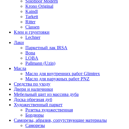
Solofloor Modern
Krono Original
Kaindl
Tarkett
Ritter
Classen
Клеи и грунтовки
Lechner
Лаки
Паркетный лак IRSA
Bona
LOBA
Pallmann (Uzin)
Масла
Масло для внутренних работ Glimtrex
Масло для наружных работ PNZ
Средства по уходу
Двери и наличники
Мебельный щит из массива дуба
Доска обрезная дуб
Художественный паркет
Розетка художественная
Бордюры
Саморезы, абразив, сопутствующие материалы
Саморезы