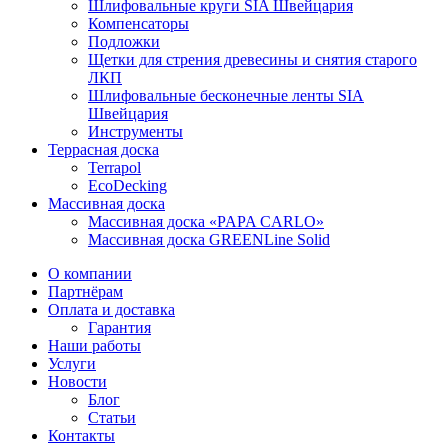
Шлифовальные круги SIA Швейцария
Компенсаторы
Подложки
Щетки для стрения древесины и снятия старого
ЛКП
Шлифовальные бесконечные ленты SIA
Швейцария
Инструменты
Террасная доска
Terrapol
EcoDecking
Массивная доска
Массивная доска «PAPA CARLO»
Массивная доска GREENLine Solid
О компании
Партнёрам
Оплата и доставка
Гарантия
Наши работы
Услуги
Новости
Блог
Статьи
Контакты