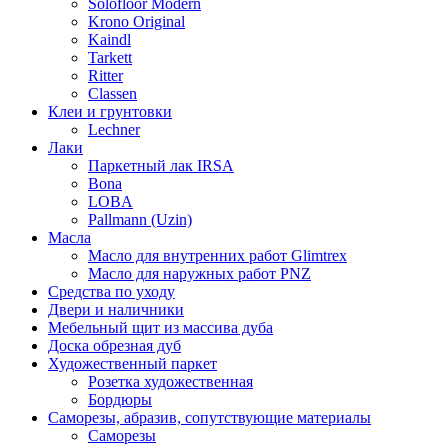
Solofloor Modern
Krono Original
Kaindl
Tarkett
Ritter
Classen
Клеи и грунтовки
Lechner
Лаки
Паркетный лак IRSA
Bona
LOBA
Pallmann (Uzin)
Масла
Масло для внутренних работ Glimtrex
Масло для наружных работ PNZ
Средства по уходу
Двери и наличники
Мебельный щит из массива дуба
Доска обрезная дуб
Художественный паркет
Розетка художественная
Бордюры
Саморезы, абразив, сопутствующие материалы
Саморезы