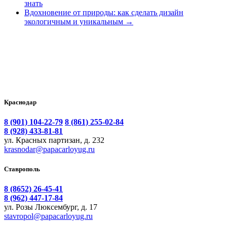
знать
Вдохновение от природы: как сделать дизайн
экологичным и уникальным
→
Краснодар
8 (901) 104-22-79
8 (861) 255-02-84
8 (928) 433-81-81
ул. Красных партизан, д. 232
krasnodar@papacarloyug.ru
Ставрополь
8 (8652) 26-45-41
8 (962) 447-17-84
ул. Розы Люксембург, д. 17
stavropol@papacarloyug.ru