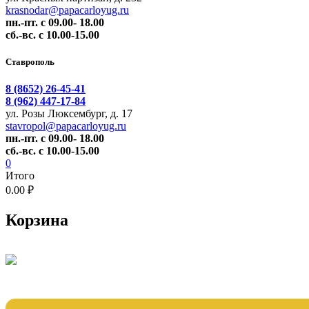
krasnodar@papacarloyug.ru
пн.-пт. с 09.00- 18.00
сб.-вс. с 10.00-15.00
Ставрополь
8 (8652) 26-45-41
8 (962) 447-17-84
ул. Розы Люксембург, д. 17
stavropol@papacarloyug.ru
пн.-пт. с 09.00- 18.00
сб.-вс. с 10.00-15.00
0
Итого
0.00 ₽
Корзина