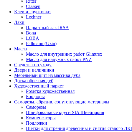
Ritter
Classen
Клеи и грунтовки
Lechner
Лаки
Паркетный лак IRSA
Bona
LOBA
Pallmann (Uzin)
Масла
Масло для внутренних работ Glimtrex
Масло для наружных работ PNZ
Средства по уходу
Двери и наличники
Мебельный щит из массива дуба
Доска обрезная дуб
Художественный паркет
Розетка художественная
Бордюры
Саморезы, абразив, сопутствующие материалы
Саморезы
Шлифовальные круги SIA Швейцария
Компенсаторы
Подложки
Щетки для стрения древесины и снятия старого ЛК