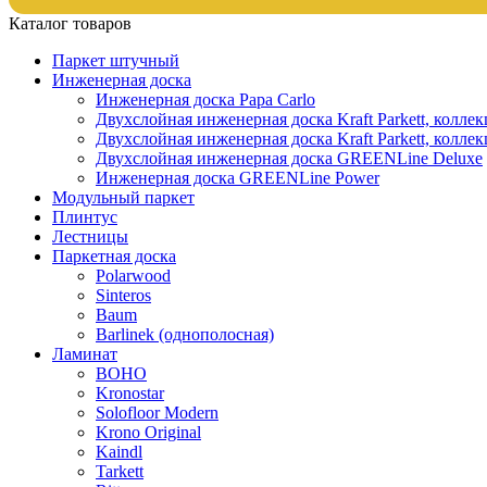
Каталог товаров
Паркет штучный
Инженерная доска
Инженерная доска Papa Carlo
Двухслойная инженерная доска Kraft Parkett, колле
Двухслойная инженерная доска Kraft Parkett, коллек
Двухслойная инженерная доска GREENLine Deluxe
Инженерная доска GREENLine Power
Модульный паркет
Плинтус
Лестницы
Паркетная доска
Polarwood
Sinteros
Baum
Barlinek (однополосная)
Ламинат
BOHO
Kronostar
Solofloor Modern
Krono Original
Kaindl
Tarkett