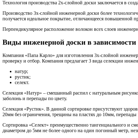
Технология производства 2х-слойной доски заключается в созд
Производство 3х-слойной инженерной доски более технологиче
получается идеальное покрытие, отличающееся повышенной пр
Перпендикулярное расположение волокон всех слоев инженерн
Виды инженерной доски в зависимости 
Компания «Папа Карло» для изготовления 3х-слойной инженерн
проверку и отбор. Компания предлагает 3 вида селекции инже
натур;
рустик;
селект.
Селекция «Натур» – смешанный распил с натуральным рисунком
заболонь и перепады по цвету.
Селекция «Рустик». В данной сортировке присутствуют здоровы
20мм без ограничения, трещины на пластях до 10мм, перепады 
Сортировка «Селект» преимущественно тангенциального и смеш
диаметром до 5мм не более одного на один погонный метр, нез