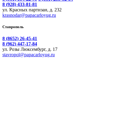
8 (928) 433-81-81
ул. Красных партизан, д. 232
krasnodar@papacarloyug.ru
Ставрополь
8 (8652) 26-45-41
8 (962) 447-17-84
ул. Розы Люксембург, д. 17
stavropol@papacarloyug.ru