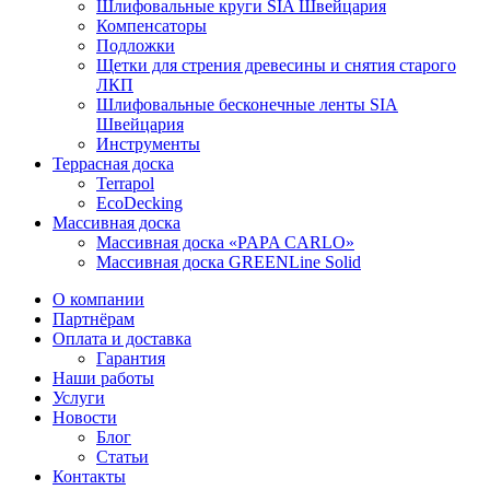
Шлифовальные круги SIA Швейцария
Компенсаторы
Подложки
Щетки для стрения древесины и снятия старого
ЛКП
Шлифовальные бесконечные ленты SIA
Швейцария
Инструменты
Террасная доска
Terrapol
EcoDecking
Массивная доска
Массивная доска «PAPA CARLO»
Массивная доска GREENLine Solid
О компании
Партнёрам
Оплата и доставка
Гарантия
Наши работы
Услуги
Новости
Блог
Статьи
Контакты