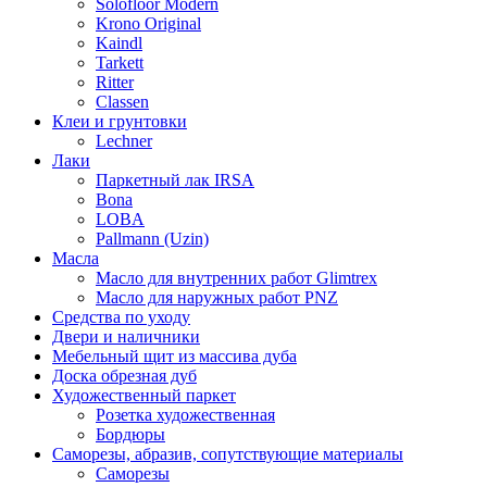
Solofloor Modern
Krono Original
Kaindl
Tarkett
Ritter
Classen
Клеи и грунтовки
Lechner
Лаки
Паркетный лак IRSA
Bona
LOBA
Pallmann (Uzin)
Масла
Масло для внутренних работ Glimtrex
Масло для наружных работ PNZ
Средства по уходу
Двери и наличники
Мебельный щит из массива дуба
Доска обрезная дуб
Художественный паркет
Розетка художественная
Бордюры
Саморезы, абразив, сопутствующие материалы
Саморезы