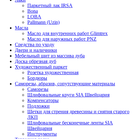
Паркетный лак IRSA
Bona
LOBA
Pallmann (Uzin)
Масла
Масло для внутренних работ Glimtrex
Масло для наружных работ PNZ
Средства по уходу
Двери и наличники
Мебельный щит из массива дуба
Доска обрезная дуб
Художественный паркет
Розетка художественная
Бордюры
Саморезы, абразив, сопутствующие материалы
Саморезы
Шлифовальные круги SIA Швейцария
Компенсаторы
Подложки
Щетки для стрения древесины и снятия старого
ЛКП
Шлифовальные бесконечные ленты SIA
Швейцария
Инструменты