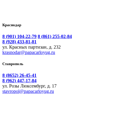
Краснодар
8 (901) 104-22-79
8 (861) 255-02-84
8 (928) 433-81-81
ул. Красных партизан, д. 232
krasnodar@papacarloyug.ru
Ставрополь
8 (8652) 26-45-41
8 (962) 447-17-84
ул. Розы Люксембург, д. 17
stavropol@papacarloyug.ru