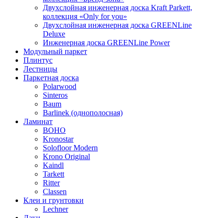
Двухслойная инженерная доска Kraft Parkett,
коллекция «Only for you»
Двухслойная инженерная доска GREENLine
Deluxe
Инженерная доска GREENLine Power
Модульный паркет
Плинтус
Лестницы
Паркетная доска
Polarwood
Sinteros
Baum
Barlinek (однополосная)
Ламинат
BOHO
Kronostar
Solofloor Modern
Krono Original
Kaindl
Tarkett
Ritter
Classen
Клеи и грунтовки
Lechner
Лаки