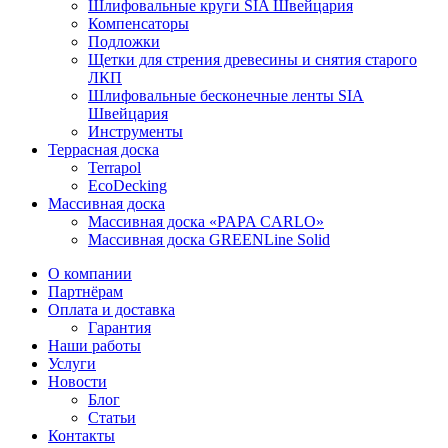
Шлифовальные круги SIA Швейцария
Компенсаторы
Подложки
Щетки для стрения древесины и снятия старого
ЛКП
Шлифовальные бесконечные ленты SIA
Швейцария
Инструменты
Террасная доска
Terrapol
EcoDecking
Массивная доска
Массивная доска «PAPA CARLO»
Массивная доска GREENLine Solid
О компании
Партнёрам
Оплата и доставка
Гарантия
Наши работы
Услуги
Новости
Блог
Статьи
Контакты