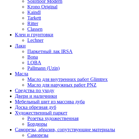
Solofloor Modern
Krono Original
Kaindl
Tarkett
Ritter
Classen
Клеи и грунтовки
Lechner
Лаки
Паркетный лак IRSA
Bona
LOBA
Pallmann (Uzin)
Масла
Масло для внутренних работ Glimtrex
Масло для наружных работ PNZ
Средства по уходу
Двери и наличники
Мебельный щит из массива дуба
Доска обрезная дуб
Художественный паркет
Розетка художественная
Бордюры
Саморезы, абразив, сопутствующие материалы
Саморезы