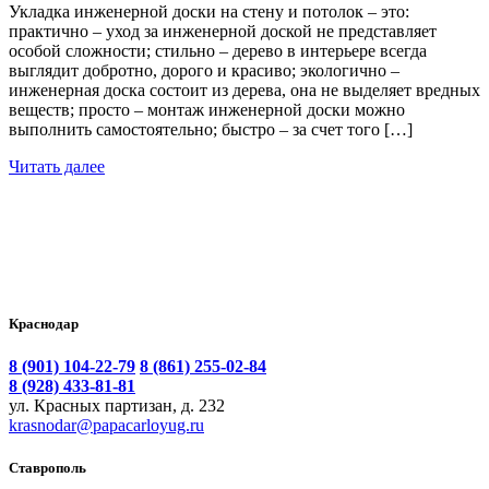
Укладка инженерной доски на стену и потолок – это:
практично – уход за инженерной доской не представляет
особой сложности; стильно – дерево в интерьере всегда
выглядит добротно, дорого и красиво; экологично –
инженерная доска состоит из дерева, она не выделяет вредных
веществ; просто – монтаж инженерной доски можно
выполнить самостоятельно; быстро – за счет того […]
Читать далее
Краснодар
8 (901) 104-22-79
8 (861) 255-02-84
8 (928) 433-81-81
ул. Красных партизан, д. 232
krasnodar@papacarloyug.ru
Ставрополь