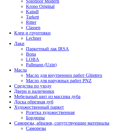
Solofloor Modern
Krono Original
Kaindl
Tarkett
Ritter
Classen
Клеи и грунтовки
Lechner
Лаки
Паркетный лак IRSA
Bona
LOBA
Pallmann (Uzin)
Масла
Масло для внутренних работ Glimtrex
Масло для наружных работ PNZ
Средства по уходу
Двери и наличники
Мебельный щит из массива дуба
Доска обрезная дуб
Художественный паркет
Розетка художественная
Бордюры
Саморезы, абразив, сопутствующие материалы
Саморезы