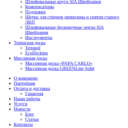
Шлифовальные круги SIA Швейцария
Компенсаторы
Подложки
Щетки для стрения древесины и снятия старого
ЛКП
Шлифовальные бесконечные ленты SIA
Швейцария
Инструменты
Террасная доска
Terrapol
EcoDecking
Массивная доска
Массивная доска «PAPA CARLO»
Массивная доска GREENLine Solid
О компании
Партнёрам
Оплата и доставка
Гарантия
Наши работы
Услуги
Новости
Блог
Статьи
Контакты