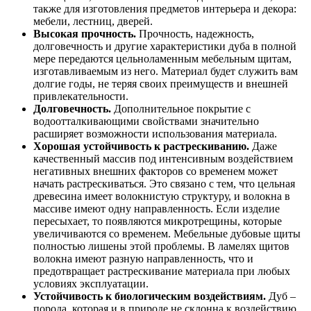
также для изготовления предметов интерьера и декора:
мебели, лестниц, дверей.
Высокая прочность.
Прочность, надежность,
долговечность и другие характеристики дуба в полной
мере передаются цельноламенным мебельным щитам,
изготавливаемым из него. Материал будет служить вам
долгие годы, не теряя своих преимуществ и внешней
привлекательности.
Долговечность.
Дополнительное покрытие с
водоотталкивающими свойствами значительно
расширяет возможности использования материала.
Хорошая устойчивость к растрескиванию.
Даже
качественный массив под интенсивным воздействием
негативных внешних факторов со временем может
начать растрескиваться. Это связано с тем, что цельная
древесина имеет волокнистую структуру, и волокна в
массиве имеют одну направленность. Если изделие
пересыхает, то появляются микротрещины, которые
увеличиваются со временем. Мебельные дубовые щиты
полностью лишены этой проблемы. В ламелях щитов
волокна имеют разную направленность, что и
предотвращает растрескивание материала при любых
условиях эксплуатации.
Устойчивость к биологическим воздействиям.
Дуб –
порода, которая и в природе не склонна к воздействию