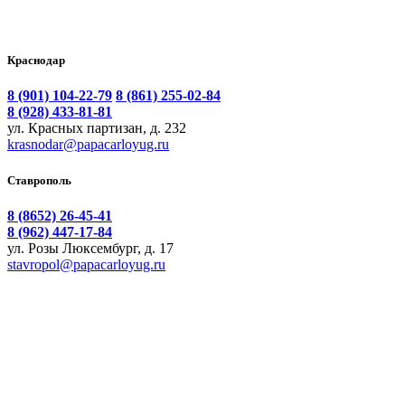
Краснодар
8 (901) 104-22-79
8 (861) 255-02-84
8 (928) 433-81-81
ул. Красных партизан, д. 232
krasnodar@papacarloyug.ru
Ставрополь
8 (8652) 26-45-41
8 (962) 447-17-84
ул. Розы Люксембург, д. 17
stavropol@papacarloyug.ru