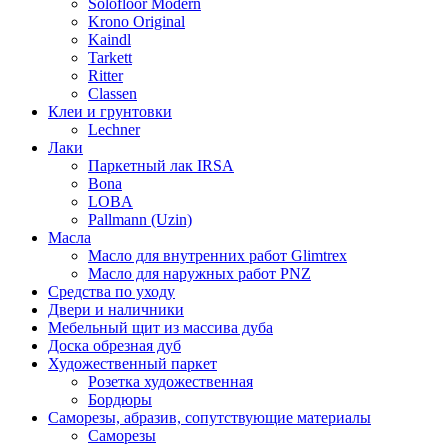
Solofloor Modern
Krono Original
Kaindl
Tarkett
Ritter
Classen
Клеи и грунтовки
Lechner
Лаки
Паркетный лак IRSA
Bona
LOBA
Pallmann (Uzin)
Масла
Масло для внутренних работ Glimtrex
Масло для наружных работ PNZ
Средства по уходу
Двери и наличники
Мебельный щит из массива дуба
Доска обрезная дуб
Художественный паркет
Розетка художественная
Бордюры
Саморезы, абразив, сопутствующие материалы
Саморезы