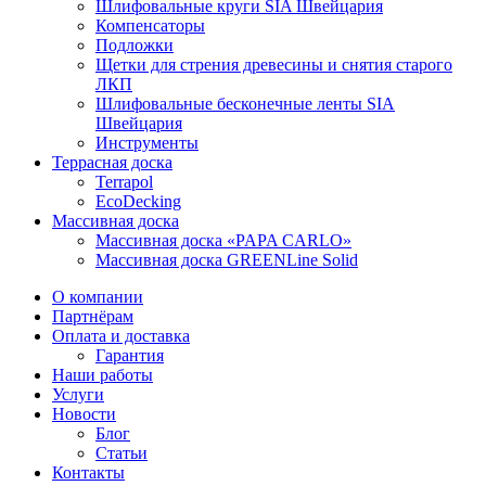
Шлифовальные круги SIA Швейцария
Компенсаторы
Подложки
Щетки для стрения древесины и снятия старого
ЛКП
Шлифовальные бесконечные ленты SIA
Швейцария
Инструменты
Террасная доска
Terrapol
EcoDecking
Массивная доска
Массивная доска «PAPA CARLO»
Массивная доска GREENLine Solid
О компании
Партнёрам
Оплата и доставка
Гарантия
Наши работы
Услуги
Новости
Блог
Статьи
Контакты