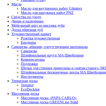
Масла
Масло для внутренних работ Glimtrex
Масло для наружных работ PNZ
Средства по уходу
Двери и наличники
Мебельный щит из массива дуба
Доска обрезная дуб
Художественный паркет
Розетка художественная
Бордюры
Саморезы, абразив, сопутствующие материалы
Саморезы
Шлифовальные круги SIA Швейцария
Компенсаторы
Подложки
Щетки для стрения древесины и снятия старого ЛК
Шлифовальные бесконечные ленты SIA Швейцария
Инструменты
Террасная доска
Terrapol
EcoDecking
Массивная доска
Массивная доска «PAPA CARLO»
Массивная доска GREENLine Solid