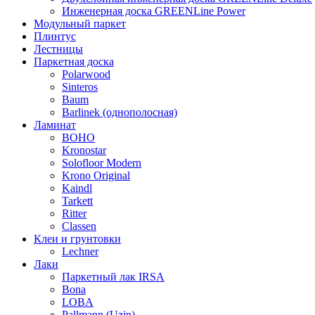
Инженерная доска GREENLine Power
Модульный паркет
Плинтус
Лестницы
Паркетная доска
Polarwood
Sinteros
Baum
Barlinek (однополосная)
Ламинат
BOHO
Kronostar
Solofloor Modern
Krono Original
Kaindl
Tarkett
Ritter
Classen
Клеи и грунтовки
Lechner
Лаки
Паркетный лак IRSA
Bona
LOBA
Pallmann (Uzin)