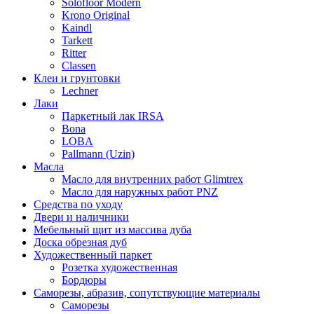
Solofloor Modern
Krono Original
Kaindl
Tarkett
Ritter
Classen
Клеи и грунтовки
Lechner
Лаки
Паркетный лак IRSA
Bona
LOBA
Pallmann (Uzin)
Масла
Масло для внутренних работ Glimtrex
Масло для наружных работ PNZ
Средства по уходу
Двери и наличники
Мебельный щит из массива дуба
Доска обрезная дуб
Художественный паркет
Розетка художественная
Бордюры
Саморезы, абразив, сопутствующие материалы
Саморезы