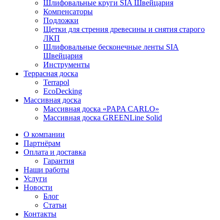
Шлифовальные круги SIA Швейцария
Компенсаторы
Подложки
Щетки для стрения древесины и снятия старого
ЛКП
Шлифовальные бесконечные ленты SIA
Швейцария
Инструменты
Террасная доска
Terrapol
EcoDecking
Массивная доска
Массивная доска «PAPA CARLO»
Массивная доска GREENLine Solid
О компании
Партнёрам
Оплата и доставка
Гарантия
Наши работы
Услуги
Новости
Блог
Статьи
Контакты