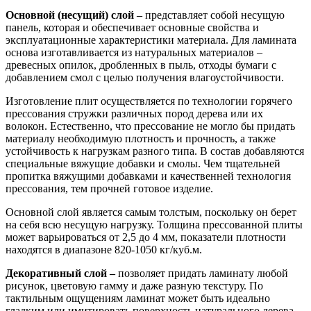
Основной (несущий) слой –
представляет собой несущую
панель, которая и обеспечивает основные свойства и
эксплуатационные характеристики материала. Для ламината
основа изготавливается из натуральных материалов –
древесных опилок, дробленных в пыль, отходы бумаги с
добавлением смол с целью получения влагоустойчивости.
Изготовление плит осуществляется по технологии горячего
прессования стружки различных пород дерева или их
волокон. Естественно, что прессование не могло бы придать
материалу необходимую плотность и прочность, а также
устойчивость к нагрузкам разного типа. В состав добавляются
специальные вяжущие добавки и смолы. Чем тщательней
пропитка вяжущими добавками и качественней технология
прессования, тем прочней готовое изделие.
Основной слой является самым толстым, поскольку он берет
на себя всю несущую нагрузку. Толщина прессованной плиты
может варьироваться от 2,5 до 4 мм, показатели плотности
находятся в диапазоне 820-1050 кг/куб.м.
Декоративный слой –
позволяет придать ламинату любой
рисунок, цветовую гамму и даже разную текстуру. По
тактильным ощущениям ламинат может быть идеально
гладким или имитировать поверхность натурального дерева.