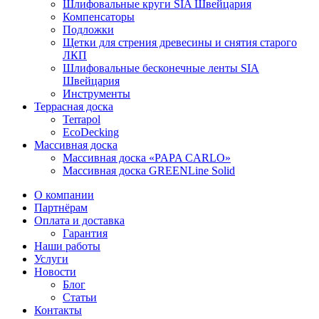
Шлифовальные круги SIA Швейцария
Компенсаторы
Подложки
Щетки для стрения древесины и снятия старого
ЛКП
Шлифовальные бесконечные ленты SIA
Швейцария
Инструменты
Террасная доска
Terrapol
EcoDecking
Массивная доска
Массивная доска «PAPA CARLO»
Массивная доска GREENLine Solid
О компании
Партнёрам
Оплата и доставка
Гарантия
Наши работы
Услуги
Новости
Блог
Статьи
Контакты