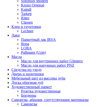
Solofloor Modern
Krono Original
Kaindl
Tarkett
Ritter
Classen
Клеи и грунтовки
Lechner
Лаки
Паркетный лак IRSA
Bona
LOBA
Pallmann (Uzin)
Масла
Масло для внутренних работ Glimtrex
Масло для наружных работ PNZ
Средства по уходу
Двери и наличники
Мебельный щит из массива дуба
Доска обрезная дуб
Художественный паркет
Розетка художественная
Бордюры
Саморезы, абразив, сопутствующие материалы
Саморезы