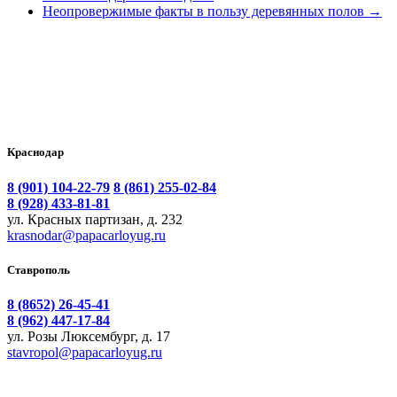
Неопровержимые факты в пользу деревянных полов
→
Краснодар
8 (901) 104-22-79
8 (861) 255-02-84
8 (928) 433-81-81
ул. Красных партизан, д. 232
krasnodar@papacarloyug.ru
Ставрополь
8 (8652) 26-45-41
8 (962) 447-17-84
ул. Розы Люксембург, д. 17
stavropol@papacarloyug.ru