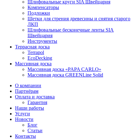
Шлифовальные круги SIA Швейцария
Компенсаторы
Подложки
Щетки для стрения древесины и снятия старого
ЛКП
Шлифовальные бесконечные ленты SIA
Швейцария
Инструменты
Террасная доска
Terrapol
EcoDecking
Массивная доска
Массивная доска «PAPA CARLO»
Массивная доска GREENLine Solid
О компании
Партнёрам
Оплата и доставка
Гарантия
Наши работы
Услуги
Новости
Блог
Статьи
Контакты