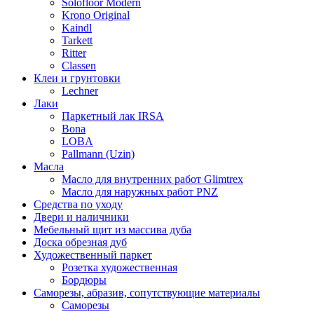
Solofloor Modern
Krono Original
Kaindl
Tarkett
Ritter
Classen
Клеи и грунтовки
Lechner
Лаки
Паркетный лак IRSA
Bona
LOBA
Pallmann (Uzin)
Масла
Масло для внутренних работ Glimtrex
Масло для наружных работ PNZ
Средства по уходу
Двери и наличники
Мебельный щит из массива дуба
Доска обрезная дуб
Художественный паркет
Розетка художественная
Бордюры
Саморезы, абразив, сопутствующие материалы
Саморезы