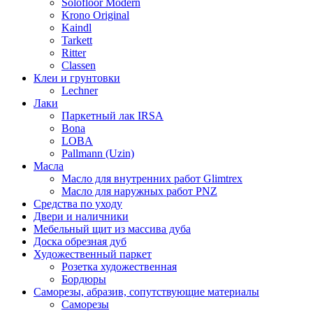
Solofloor Modern
Krono Original
Kaindl
Tarkett
Ritter
Classen
Клеи и грунтовки
Lechner
Лаки
Паркетный лак IRSA
Bona
LOBA
Pallmann (Uzin)
Масла
Масло для внутренних работ Glimtrex
Масло для наружных работ PNZ
Средства по уходу
Двери и наличники
Мебельный щит из массива дуба
Доска обрезная дуб
Художественный паркет
Розетка художественная
Бордюры
Саморезы, абразив, сопутствующие материалы
Саморезы