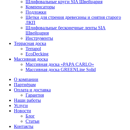
Шлифовальные круги SIA Швейцария
Компенсаторы
Подложки
Щетки для стрения древесины и снятия старого
ЛКП
Шлифовальные бесконечные ленты SIA
Швейцария
Инструменты
Террасная доска
Terrapol
EcoDecking
Массивная доска
Массивная доска «PAPA CARLO»
Массивная доска GREENLine Solid
О компании
Партнёрам
Оплата и доставка
Гарантия
Наши работы
Услуги
Новости
Блог
Статьи
Контакты