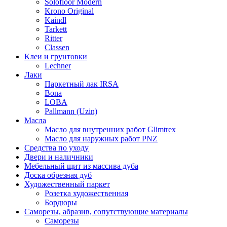
Solofloor Modern
Krono Original
Kaindl
Tarkett
Ritter
Classen
Клеи и грунтовки
Lechner
Лаки
Паркетный лак IRSA
Bona
LOBA
Pallmann (Uzin)
Масла
Масло для внутренних работ Glimtrex
Масло для наружных работ PNZ
Средства по уходу
Двери и наличники
Мебельный щит из массива дуба
Доска обрезная дуб
Художественный паркет
Розетка художественная
Бордюры
Саморезы, абразив, сопутствующие материалы
Саморезы