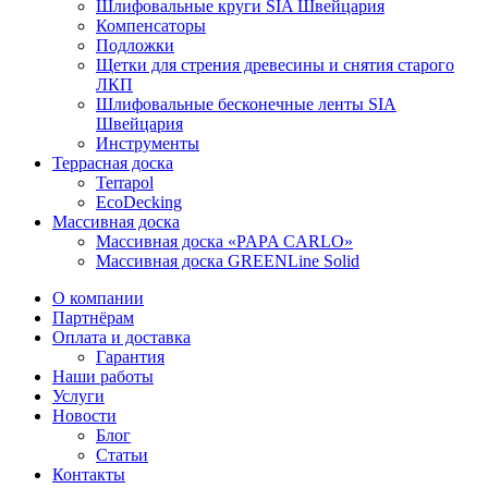
Шлифовальные круги SIA Швейцария
Компенсаторы
Подложки
Щетки для стрения древесины и снятия старого
ЛКП
Шлифовальные бесконечные ленты SIA
Швейцария
Инструменты
Террасная доска
Terrapol
EcoDecking
Массивная доска
Массивная доска «PAPA CARLO»
Массивная доска GREENLine Solid
О компании
Партнёрам
Оплата и доставка
Гарантия
Наши работы
Услуги
Новости
Блог
Статьи
Контакты