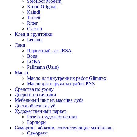
Solofloor Modern
Krono Original
Kaindl
Tarkett
Ritter
Classen
Клеи и грунтовки
Lechner
Лаки
Паркетный лак IRSA
Bona
LOBA
Pallmann (Uzin)
Масла
Масло для внутренних работ Glimtrex
Масло для наружных работ PNZ
Средства по уходу
Двери и наличники
Мебельный щит из массива дуба
Доска обрезная дуб
Художественный паркет
Розетка художественная
Бордюры
Саморезы, абразив, сопутствующие материалы
Саморезы