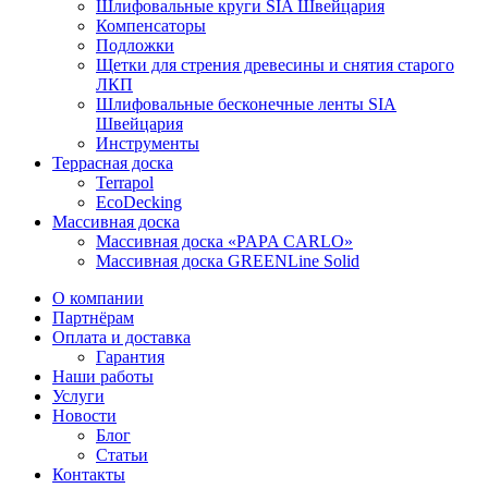
Шлифовальные круги SIA Швейцария
Компенсаторы
Подложки
Щетки для стрения древесины и снятия старого
ЛКП
Шлифовальные бесконечные ленты SIA
Швейцария
Инструменты
Террасная доска
Terrapol
EcoDecking
Массивная доска
Массивная доска «PAPA CARLO»
Массивная доска GREENLine Solid
О компании
Партнёрам
Оплата и доставка
Гарантия
Наши работы
Услуги
Новости
Блог
Статьи
Контакты