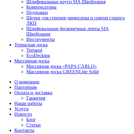
Шлифовальные круги SIA Швейцария
Компенсаторы
Подложки
Щетки для стрения древесины и снятия старого
ЛКП
Шлифовальные бесконечные ленты SIA
Швейцария
Инструменты
Террасная доска
Terrapol
EcoDecking
Массивная доска
Массивная доска «PAPA CARLO»
Массивная доска GREENLine Solid
О компании
Партнёрам
Оплата и доставка
Гарантия
Наши работы
Услуги
Новости
Блог
Статьи
Контакты