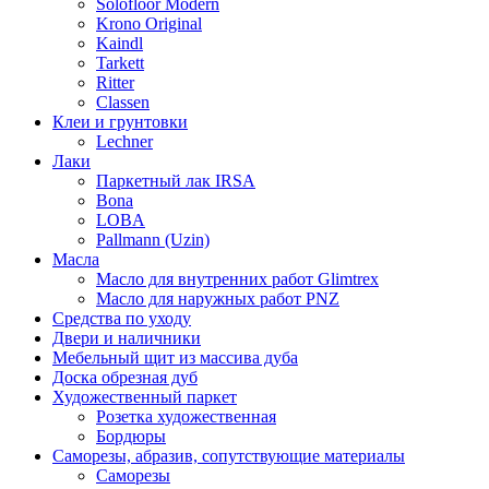
Solofloor Modern
Krono Original
Kaindl
Tarkett
Ritter
Classen
Клеи и грунтовки
Lechner
Лаки
Паркетный лак IRSA
Bona
LOBA
Pallmann (Uzin)
Масла
Масло для внутренних работ Glimtrex
Масло для наружных работ PNZ
Средства по уходу
Двери и наличники
Мебельный щит из массива дуба
Доска обрезная дуб
Художественный паркет
Розетка художественная
Бордюры
Саморезы, абразив, сопутствующие материалы
Саморезы