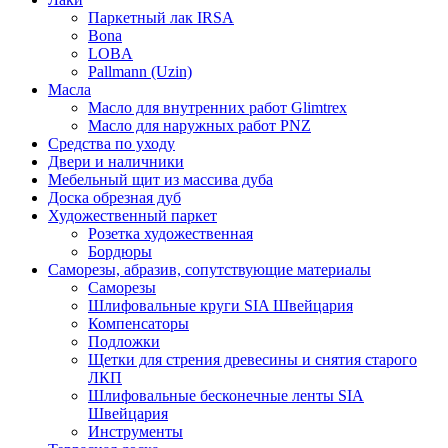
Паркетный лак IRSA
Bona
LOBA
Pallmann (Uzin)
Масла
Масло для внутренних работ Glimtrex
Масло для наружных работ PNZ
Средства по уходу
Двери и наличники
Мебельный щит из массива дуба
Доска обрезная дуб
Художественный паркет
Розетка художественная
Бордюры
Саморезы, абразив, сопутствующие материалы
Саморезы
Шлифовальные круги SIA Швейцария
Компенсаторы
Подложки
Щетки для стрения древесины и снятия старого
ЛКП
Шлифовальные бесконечные ленты SIA
Швейцария
Инструменты