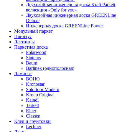
Двухслойная инженерная доска Kraft Parkett,
коллекция «Only for you»
Двухслойная инженерная доска GREENLine
Deluxe
Инженерная доска GREENLine Power
Модульный паркет
Плинтус
Лестницы
Паркетная доска
Polarwood
Sinteros
Baum
Barlinek (однополосная)
Ламинат
BOHO
Kronostar
Solofloor Modern
Krono Original
Kaindl
Tarkett
Ritter
Classen
Клеи и грунтовки
Lechner
Лаки