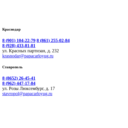
Краснодар
8 (901) 104-22-79
8 (861) 255-02-84
8 (928) 433-81-81
ул. Красных партизан, д. 232
krasnodar@papacarloyug.ru
Ставрополь
8 (8652) 26-45-41
8 (962) 447-17-84
ул. Розы Люксембург, д. 17
stavropol@papacarloyug.ru