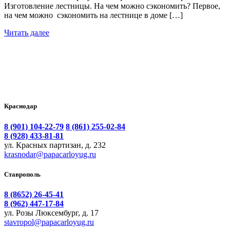
Изготовление лестницы. На чем можно сэкономить? Первое,
на чем можно сэкономить на лестнице в доме […]
Читать далее
Краснодар
8 (901) 104-22-79
8 (861) 255-02-84
8 (928) 433-81-81
ул. Красных партизан, д. 232
krasnodar@papacarloyug.ru
Ставрополь
8 (8652) 26-45-41
8 (962) 447-17-84
ул. Розы Люксембург, д. 17
stavropol@papacarloyug.ru