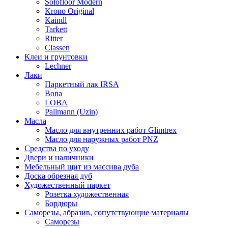
Solofloor Modern
Krono Original
Kaindl
Tarkett
Ritter
Classen
Клеи и грунтовки
Lechner
Лаки
Паркетный лак IRSA
Bona
LOBA
Pallmann (Uzin)
Масла
Масло для внутренних работ Glimtrex
Масло для наружных работ PNZ
Средства по уходу
Двери и наличники
Мебельный щит из массива дуба
Доска обрезная дуб
Художественный паркет
Розетка художественная
Бордюры
Саморезы, абразив, сопутствующие материалы
Саморезы