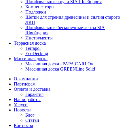
Шлифовальные круги SIA Швейцария
Компенсаторы
Подложки
Щетки для стрения древесины и снятия старого
ЛКП
Шлифовальные бесконечные ленты SIA
Швейцария
Инструменты
Террасная доска
Terrapol
EcoDecking
Массивная доска
Массивная доска «PAPA CARLO»
Массивная доска GREENLine Solid
О компании
Партнёрам
Оплата и доставка
Гарантия
Наши работы
Услуги
Новости
Блог
Статьи
Контакты