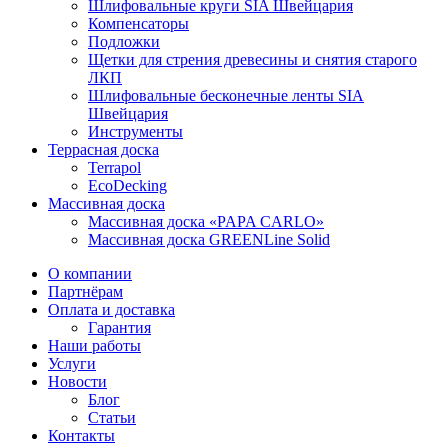
Шлифовальные круги SIA Швейцария
Компенсаторы
Подложки
Щетки для стрения древесины и снятия старого
ЛКП
Шлифовальные бесконечные ленты SIA
Швейцария
Инструменты
Террасная доска
Terrapol
EcoDecking
Массивная доска
Массивная доска «PAPA CARLO»
Массивная доска GREENLine Solid
О компании
Партнёрам
Оплата и доставка
Гарантия
Наши работы
Услуги
Новости
Блог
Статьи
Контакты