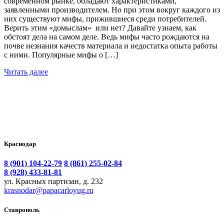
современном рынке, обладают характеристиками,
заявленными производителем. Но при этом вокруг каждого из
них существуют мифы, прижившиеся среди потребителей.
Верить этим «домыслам» или нет? Давайте узнаем, как
обстоят дела на самом деле. Ведь мифы часто рождаются на
почве незнания качеств материала и недостатка опыта работы
с ними. Популярные мифы о […]
Читать далее
Краснодар
8 (901) 104-22-79
8 (861) 255-02-84
8 (928) 433-81-81
ул. Красных партизан, д. 232
krasnodar@papacarloyug.ru
Ставрополь