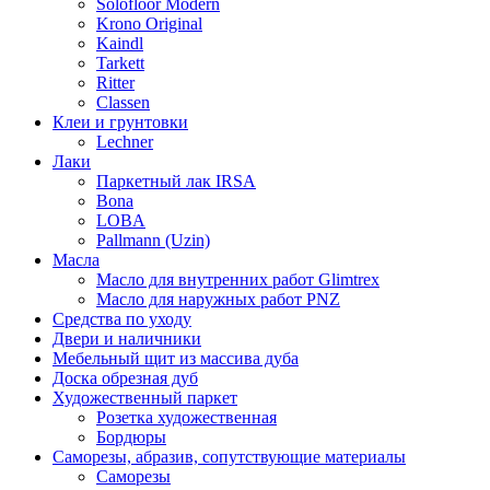
Solofloor Modern
Krono Original
Kaindl
Tarkett
Ritter
Classen
Клеи и грунтовки
Lechner
Лаки
Паркетный лак IRSA
Bona
LOBA
Pallmann (Uzin)
Масла
Масло для внутренних работ Glimtrex
Масло для наружных работ PNZ
Средства по уходу
Двери и наличники
Мебельный щит из массива дуба
Доска обрезная дуб
Художественный паркет
Розетка художественная
Бордюры
Саморезы, абразив, сопутствующие материалы
Саморезы