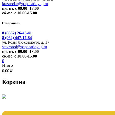
krasnodar@papacarloyug.ru
пн.-пт. с 09.00- 18.00
сб.-вс. с 10.00-15.00
Ставрополь
8 (8652) 26-45-41
8 (962) 447-17-84
ул. Розы Люксембург, д. 17
stavropol@papacarloyug.ru
пн.-пт. с 09.00- 18.00
сб.-вс. с 10.00-15.00
0
Итого
0.00 ₽
Корзина