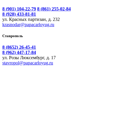
8 (901) 104-22-79
8 (861) 255-02-84
8 (928) 433-81-81
ул. Красных партизан, д. 232
krasnodar@papacarloyug.ru
Ставрополь
8 (8652) 26-45-41
8 (962) 447-17-84
ул. Розы Люксембург, д. 17
stavropol@papacarloyug.ru