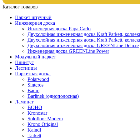
Каталог товаров
Паркет штучный
Инженерная доска
Инженерная доска Papa Carlo
Двухслойная инженерная доска Kraft Parkett, колле
Двухслойная инженерная доска Kraft Parkett, коллек
Двухслойная инженерная доска GREENLine Deluxe
Инженерная доска GREENLine Power
Модульный паркет
Плинтус
Лестницы
Паркетная доска
Polarwood
Sinteros
Baum
Barlinek (однополосная)
Ламинат
BOHO
Kronostar
Solofloor Modern
Krono Original
Kaindl
Tarkett