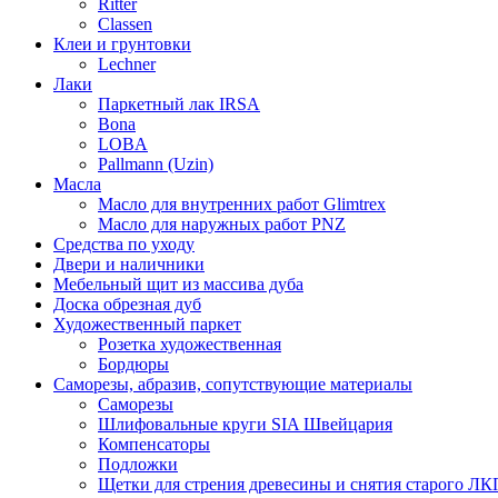
Ritter
Classen
Клеи и грунтовки
Lechner
Лаки
Паркетный лак IRSA
Bona
LOBA
Pallmann (Uzin)
Масла
Масло для внутренних работ Glimtrex
Масло для наружных работ PNZ
Средства по уходу
Двери и наличники
Мебельный щит из массива дуба
Доска обрезная дуб
Художественный паркет
Розетка художественная
Бордюры
Саморезы, абразив, сопутствующие материалы
Саморезы
Шлифовальные круги SIA Швейцария
Компенсаторы
Подложки
Щетки для стрения древесины и снятия старого ЛК