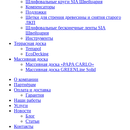
Шлифовальные круги SIA Швейцария
Компенсаторы
Подложки
Щетки для стрения древесины и снятия старого
ЛКП
Шлифовальные бесконечные ленты SIA
Швейцария
Инструменты
Террасная доска
Terrapol
EcoDecking
Массивная доска
Массивная доска «PAPA CARLO»
Массивная доска GREENLine Solid
О компании
Партнёрам
Оплата и доставка
Гарантия
Наши работы
Услуги
Новости
Блог
Статьи
Контакты