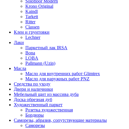
Solofloor Modern
Krono Original
Kaindl
Tarkett
Ritter
Classen
Клеи и грунтовки
Lechner
Лаки
Паркетный лак IRSA
Bona
LOBA
Pallmann (Uzin)
Масла
Масло для внутренних работ Glimtrex
Масло для наружных работ PNZ
Средства по уходу
Двери и наличники
Мебельный щит из массива дуба
Доска обрезная дуб
Художественный паркет
Розетка художественная
Бордюры
Саморезы, абразив, сопутствующие материалы
Саморезы