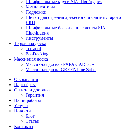
Шлифовальные круги SIA Швейцария
Компенсаторы
Подложки
Щетки для стрения древесины и снятия старого
ЛКП
Шлифовальные бесконечные ленты SIA
Швейцария
Инструменты
Террасная доска
Terrapol
EcoDecking
Массивная доска
Массивная доска «PAPA CARLO»
Массивная доска GREENLine Solid
О компании
Партнёрам
Оплата и доставка
Гарантия
Наши работы
Услуги
Новости
Блог
Статьи
Контакты