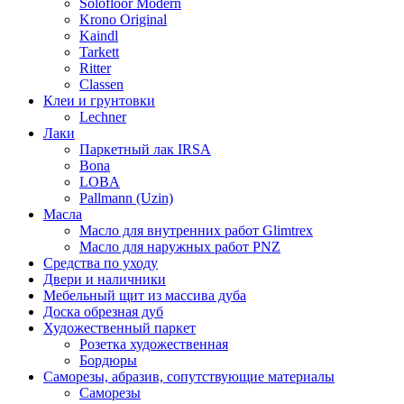
Solofloor Modern
Krono Original
Kaindl
Tarkett
Ritter
Classen
Клеи и грунтовки
Lechner
Лаки
Паркетный лак IRSA
Bona
LOBA
Pallmann (Uzin)
Масла
Масло для внутренних работ Glimtrex
Масло для наружных работ PNZ
Средства по уходу
Двери и наличники
Мебельный щит из массива дуба
Доска обрезная дуб
Художественный паркет
Розетка художественная
Бордюры
Саморезы, абразив, сопутствующие материалы
Саморезы