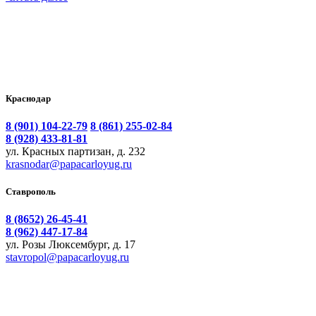
Краснодар
8 (901) 104-22-79
8 (861) 255-02-84
8 (928) 433-81-81
ул. Красных партизан, д. 232
krasnodar@papacarloyug.ru
Ставрополь
8 (8652) 26-45-41
8 (962) 447-17-84
ул. Розы Люксембург, д. 17
stavropol@papacarloyug.ru