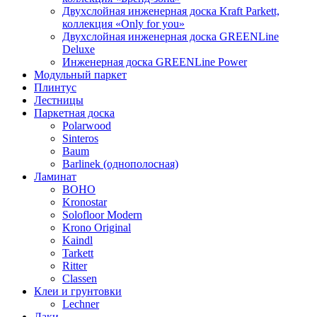
Двухслойная инженерная доска Kraft Parkett,
коллекция «Only for you»
Двухслойная инженерная доска GREENLine
Deluxe
Инженерная доска GREENLine Power
Модульный паркет
Плинтус
Лестницы
Паркетная доска
Polarwood
Sinteros
Baum
Barlinek (однополосная)
Ламинат
BOHO
Kronostar
Solofloor Modern
Krono Original
Kaindl
Tarkett
Ritter
Classen
Клеи и грунтовки
Lechner
Лаки