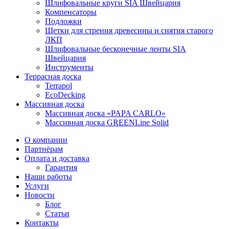
Шлифовальные круги SIA Швейцария
Компенсаторы
Подложки
Щетки для стрения древесины и снятия старого
ЛКП
Шлифовальные бесконечные ленты SIA
Швейцария
Инструменты
Террасная доска
Terrapol
EcoDecking
Массивная доска
Массивная доска «PAPA CARLO»
Массивная доска GREENLine Solid
О компании
Партнёрам
Оплата и доставка
Гарантия
Наши работы
Услуги
Новости
Блог
Статьи
Контакты