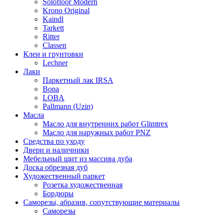
Solofloor Modern
Krono Original
Kaindl
Tarkett
Ritter
Classen
Клеи и грунтовки
Lechner
Лаки
Паркетный лак IRSA
Bona
LOBA
Pallmann (Uzin)
Масла
Масло для внутренних работ Glimtrex
Масло для наружных работ PNZ
Средства по уходу
Двери и наличники
Мебельный щит из массива дуба
Доска обрезная дуб
Художественный паркет
Розетка художественная
Бордюры
Саморезы, абразив, сопутствующие материалы
Саморезы