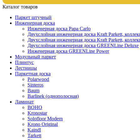
Каталог товаров
Паркет штучный
Инженерная доска
Инженерная доска Papa Carlo
Двухслойная инженерная доска Kraft Parkett, колле
Двухслойная инженерная доска Kraft Parkett, коллек
Двухслойная инженерная доска GREENLine Deluxe
Инженерная доска GREENLine Power
Модульный паркет
Плинтус
Лестницы
Паркетная доска
Polarwood
Sinteros
Baum
Barlinek (однополосная)
Ламинат
BOHO
Kronostar
Solofloor Modern
Krono Original
Kaindl
Tarkett