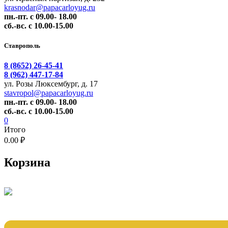
krasnodar@papacarloyug.ru
пн.-пт. с 09.00- 18.00
сб.-вс. с 10.00-15.00
Ставрополь
8 (8652) 26-45-41
8 (962) 447-17-84
ул. Розы Люксембург, д. 17
stavropol@papacarloyug.ru
пн.-пт. с 09.00- 18.00
сб.-вс. с 10.00-15.00
0
Итого
0.00 ₽
Корзина