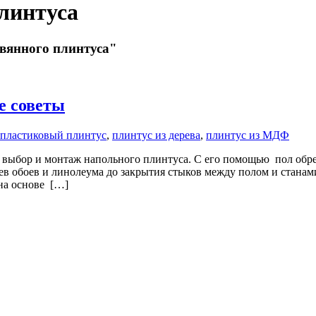
линтуса
евянного плинтуса"
е советы
пластиковый плинтус
,
плинтус из дерева
,
плинтус из МДФ
 выбор и монтаж напольного плинтуса. С его помощью пол обре
аев обоев и линолеума до закрытия стыков между полом и стана
на основе […]