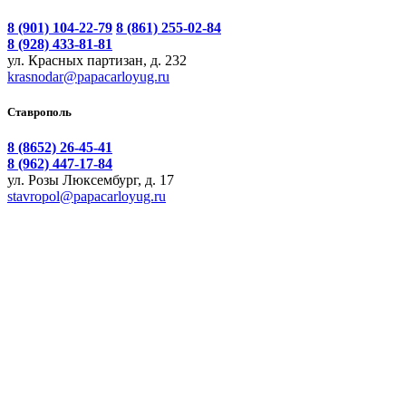
8 (901) 104-22-79
8 (861) 255-02-84
8 (928) 433-81-81
ул. Красных партизан, д. 232
krasnodar@papacarloyug.ru
Ставрополь
8 (8652) 26-45-41
8 (962) 447-17-84
ул. Розы Люксембург, д. 17
stavropol@papacarloyug.ru