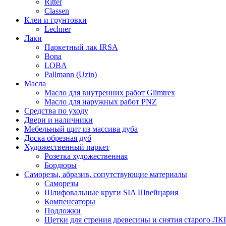
Ritter
Classen
Клеи и грунтовки
Lechner
Лаки
Паркетный лак IRSA
Bona
LOBA
Pallmann (Uzin)
Масла
Масло для внутренних работ Glimtrex
Масло для наружных работ PNZ
Средства по уходу
Двери и наличники
Мебельный щит из массива дуба
Доска обрезная дуб
Художественный паркет
Розетка художественная
Бордюры
Саморезы, абразив, сопутствующие материалы
Саморезы
Шлифовальные круги SIA Швейцария
Компенсаторы
Подложки
Щетки для стрения древесины и снятия старого ЛК