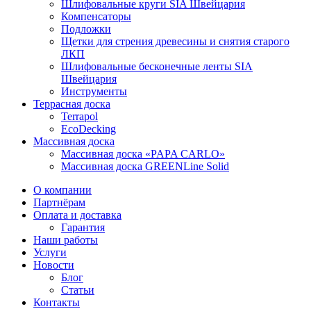
Шлифовальные круги SIA Швейцария
Компенсаторы
Подложки
Щетки для стрения древесины и снятия старого
ЛКП
Шлифовальные бесконечные ленты SIA
Швейцария
Инструменты
Террасная доска
Terrapol
EcoDecking
Массивная доска
Массивная доска «PAPA CARLO»
Массивная доска GREENLine Solid
О компании
Партнёрам
Оплата и доставка
Гарантия
Наши работы
Услуги
Новости
Блог
Статьи
Контакты