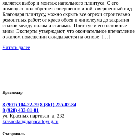
является выбор и монтаж напольного плинтуса. С его
помощью пол обретает совершенно иной завершенный вид.
Благодаря плинтусу, можно скрыть все огрехи строительно-
ремонтных работ: от краев обоев и линолеума до закрытия
стыков между полом и станами. Плинтус и его основные
виды Эксперты утверждают, что окончательное впечатление
о жилом помещении складывается на основе […]
Читать далее
Краснодар
8 (901) 104-22-79
8 (861) 255-02-84
8 (928) 433-81-81
ул. Красных партизан, д. 232
krasnodar@papacarloyug.ru
Ставрополь