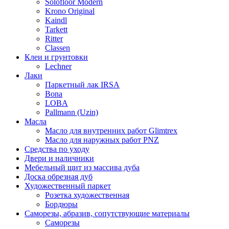
Solofloor Modern
Krono Original
Kaindl
Tarkett
Ritter
Classen
Клеи и грунтовки
Lechner
Лаки
Паркетный лак IRSA
Bona
LOBA
Pallmann (Uzin)
Масла
Масло для внутренних работ Glimtrex
Масло для наружных работ PNZ
Средства по уходу
Двери и наличники
Мебельный щит из массива дуба
Доска обрезная дуб
Художественный паркет
Розетка художественная
Бордюры
Саморезы, абразив, сопутствующие материалы
Саморезы