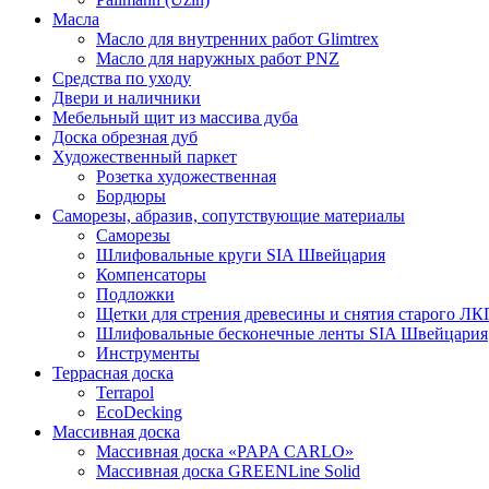
Масла
Масло для внутренних работ Glimtrex
Масло для наружных работ PNZ
Средства по уходу
Двери и наличники
Мебельный щит из массива дуба
Доска обрезная дуб
Художественный паркет
Розетка художественная
Бордюры
Саморезы, абразив, сопутствующие материалы
Саморезы
Шлифовальные круги SIA Швейцария
Компенсаторы
Подложки
Щетки для стрения древесины и снятия старого ЛК
Шлифовальные бесконечные ленты SIA Швейцария
Инструменты
Террасная доска
Terrapol
EcoDecking
Массивная доска
Массивная доска «PAPA CARLO»
Массивная доска GREENLine Solid