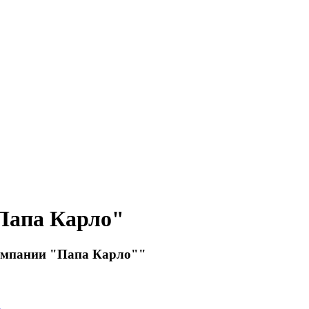
"Папа Карло"
компании "Папа Карло""