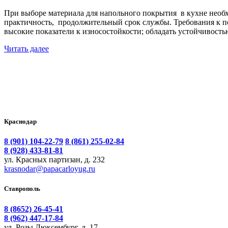
При выборе материала для напольного покрытия в кухне необх
практичность, продолжительный срок службы. Требования к п
высокие показатели к износостойкости; обладать устойчивост
Читать далее
Краснодар
8 (901) 104-22-79
8 (861) 255-02-84
8 (928) 433-81-81
ул. Красных партизан, д. 232
krasnodar@papacarloyug.ru
Ставрополь
8 (8652) 26-45-41
8 (962) 447-17-84
ул. Розы Люксембург, д. 17