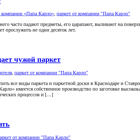
е
в компании «Папа Карло»
,
паркет от компании "Папа Карло"
него часто падают предметы, его царапают, выливают на повер
ет прослужить не один десяток лет.
ает чужой паркет
дителя
,
паркет от компании "Папа Карло"
пить все виды паркета и паркетной доски в Краснодаре и Ставр
 Карло» имеется собственное производство по заготовке высок
ческих процессов и […]
ать
аркет от компании "Папа Карло"