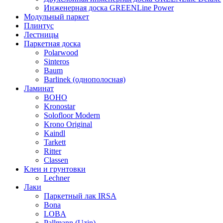
Инженерная доска GREENLine Power
Модульный паркет
Плинтус
Лестницы
Паркетная доска
Polarwood
Sinteros
Baum
Barlinek (однополосная)
Ламинат
BOHO
Kronostar
Solofloor Modern
Krono Original
Kaindl
Tarkett
Ritter
Classen
Клеи и грунтовки
Lechner
Лаки
Паркетный лак IRSA
Bona
LOBA
Pallmann (Uzin)